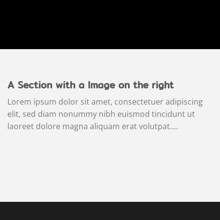
A Section with a Image on the right
Lorem ipsum dolor sit amet, consectetuer adipiscing
elit, sed diam nonummy nibh euismod tincidunt ut
laoreet dolore magna aliquam erat volutpat….